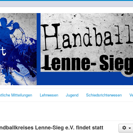
tliche Mitteilungen
Lehrwesen
Jugend
Schiedsrichterwesen
V
dballkreises Lenne-Sieg e.V. findet statt