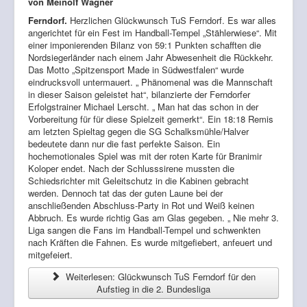
von Meinolf Wagner
Ferndorf.
Herzlichen Glückwunsch TuS Ferndorf. Es war alles
angerichtet für ein Fest im Handball-Tempel „Stählerwiese“. Mit
einer imponierenden Bilanz von 59:1 Punkten schafften die
Nordsiegerländer nach einem Jahr Abwesenheit die Rückkehr.
Das Motto „Spitzensport Made in Südwestfalen“ wurde
eindrucksvoll untermauert. „ Phänomenal was die Mannschaft
in dieser Saison geleistet hat“, bilanzierte der Ferndorfer
Erfolgstrainer Michael Lerscht. „ Man hat das schon in der
Vorbereitung für für diese Spielzeit gemerkt“. Ein 18:18 Remis
am letzten Spieltag gegen die SG Schalksmühle/Halver
bedeutete dann nur die fast perfekte Saison. Ein
hochemotionales Spiel was mit der roten Karte für Branimir
Koloper endet. Nach der Schlusssirene mussten die
Schiedsrichter mit Geleitschutz in die Kabinen gebracht
werden. Dennoch tat das der guten Laune bei der
anschließenden Abschluss-Party in Rot und Weiß keinen
Abbruch. Es wurde richtig Gas am Glas gegeben. „ Nie mehr 3.
Liga sangen die Fans im Handball-Tempel und schwenkten
nach Kräften die Fahnen. Es wurde mitgefiebert, anfeuert und
mitgefeiert.
Weiterlesen: Glückwunsch TuS Ferndorf für den
Aufstieg in die 2. Bundesliga