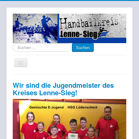
Suche
Suchen
nach
Toggle
Navigation
Home
Wir sind die Jugendmeister des
Aktuelles
Kreises Lenne-Sieg!
Vorstand
Amtliche Mitteilungen
Lehrwesen
Jugend