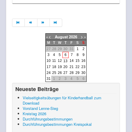
«
<
August
2026
>
»
M
T
W
T
F
S
S
27
28
29
30
31
1
2
3
4
5
6
7
8
9
10
11
12
14
15
16
13
17
18
19
20
21
22
23
24
25
26
27
28
29
30
31
1
2
3
4
5
6
Neueste Beiträge
Vielseitigkeitsübungen für Kinderhandball zum
Download
Vorstand Lenne-Sieg
Kreistag 2026
Durchführungsbestimmungen
Durchführungsbestimmungen Kreispokal