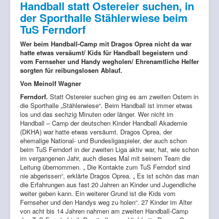
Handball statt Ostereier suchen, in
der Sporthalle Stählerwiese beim
TuS Ferndorf
Wer beim Handball-Camp mit Dragos Oprea nicht da war
hatte etwas versäumt/ Kids für Handball begeistern und
vom Fernseher und Handy wegholen/ Ehrenamtliche Helfer
sorgten für reibungslosen Ablauf.
Von Meinolf Wagner
Ferndorf.
Statt Ostereier suchen ging es am zweiten Ostern in
die Sporthalle „Stählerwiese“. Beim Handball ist immer etwas
los und das sechzig Minuten oder länger. Wer nicht im
Handball – Camp der deutschen Kinder Handball Akademie
(DKHA) war hatte etwas versäumt. Dragos Oprea, der
ehemalige National- und Bundesligaspieler, der auch schon
beim TuS Ferndorf in der zweiten Liga aktiv war, hat, wie schon
im vergangenen Jahr, auch dieses Mal mit seinem Team die
Leitung übernommen. „ Die Kontakte zum TuS Ferndorf sind
nie abgerissen“, erklärte Dragos Oprea. „ Es ist schön das man
die Erfahrungen aus fast 20 Jahren an Kinder und Jugendliche
weiter geben kann. Ein weiterer Grund ist die Kids vom
Fernseher und den Handys weg zu holen“. 27 Kinder im Alter
von acht bis 14 Jahren nahmen am zweiten Handball-Camp