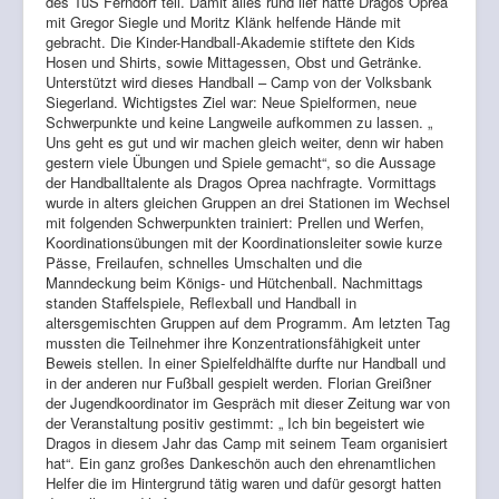
des TuS Ferndorf teil. Damit alles rund lief hatte Dragos Oprea
mit Gregor Siegle und Moritz Klänk helfende Hände mit
gebracht. Die Kinder-Handball-Akademie stiftete den Kids
Hosen und Shirts, sowie Mittagessen, Obst und Getränke.
Unterstützt wird dieses Handball – Camp von der Volksbank
Siegerland. Wichtigstes Ziel war: Neue Spielformen, neue
Schwerpunkte und keine Langweile aufkommen zu lassen. „
Uns geht es gut und wir machen gleich weiter, denn wir haben
gestern viele Übungen und Spiele gemacht“, so die Aussage
der Handballtalente als Dragos Oprea nachfragte. Vormittags
wurde in alters gleichen Gruppen an drei Stationen im Wechsel
mit folgenden Schwerpunkten trainiert: Prellen und Werfen,
Koordinationsübungen mit der Koordinationsleiter sowie kurze
Pässe, Freilaufen, schnelles Umschalten und die
Manndeckung beim Königs- und Hütchenball. Nachmittags
standen Staffelspiele, Reflexball und Handball in
altersgemischten Gruppen auf dem Programm. Am letzten Tag
mussten die Teilnehmer ihre Konzentrationsfähigkeit unter
Beweis stellen. In einer Spielfeldhälfte durfte nur Handball und
in der anderen nur Fußball gespielt werden. Florian Greißner
der Jugendkoordinator im Gespräch mit dieser Zeitung war von
der Veranstaltung positiv gestimmt: „ Ich bin begeistert wie
Dragos in diesem Jahr das Camp mit seinem Team organisiert
hat“. Ein ganz großes Dankeschön auch den ehrenamtlichen
Helfer die im Hintergrund tätig waren und dafür gesorgt hatten